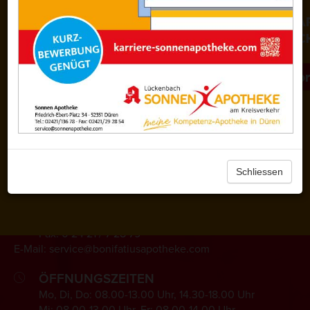
Fax: 0 24 21 / 29 28 54
E-Mail: service@sonnenapotheke.com
ÖFFNUNGSZEITEN
Mo - Fr: 08.00-18.30 Uhr
Sa: 09.00-14.00 Uhr
KONTAKTDATEN
Bonifatius Apotheke
Gneisenaustraße 68
Schliessen
52351 Düren
Tel: 0 24 21 / 7 12 60
Fax: 0 24 21 / 7 28 79
E-Mail: service@bonifatiusapotheke.com
ÖFFNUNGSZEITEN
Mo, Di, Do: 08.00-13.00 Uhr, 14.30-18.00 Uhr