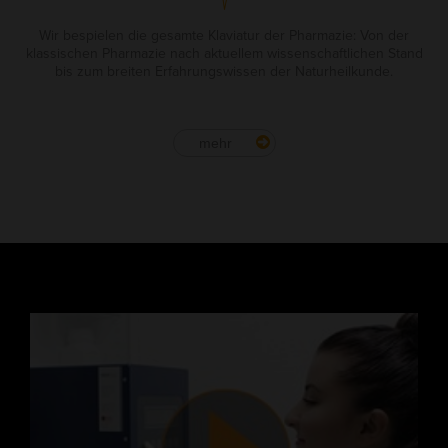
Wir bespielen die gesamte Klaviatur der Pharmazie: Von der
klassischen Pharmazie nach aktuellem wissenschaftlichen Stand
bis zum breiten Erfahrungswissen der Naturheilkunde.
mehr