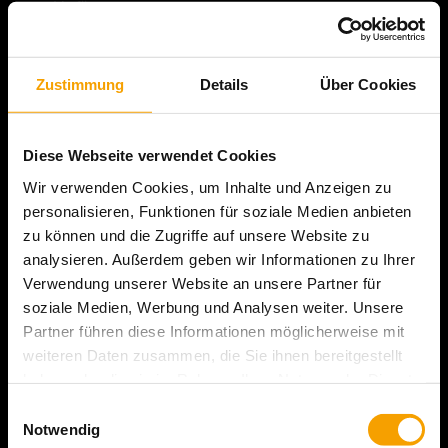
zur Verfügung.
Weitere Informationen »
Zustimmung
Details
Über Cookies
Diese Webseite verwendet Cookies
Wir verwenden Cookies, um Inhalte und Anzeigen zu
personalisieren, Funktionen für soziale Medien anbieten
zu können und die Zugriffe auf unsere Website zu
analysieren. Außerdem geben wir Informationen zu Ihrer
Verwendung unserer Website an unsere Partner für
soziale Medien, Werbung und Analysen weiter. Unsere
Partner führen diese Informationen möglicherweise mit
weiteren Daten zusammen, die Sie ihnen bereitgestellt
haben oder die sie im Rahmen Ihrer Nutzung der Dienste
gesammelt haben.
Einwilligungsauswahl
Arzneimittel-Bestellung
Notwendig