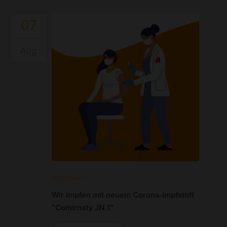
07
Aug
Allgemein
|
Wir impfen mit neuem Corona-Impfstoff
”Comirnaty JN.1”