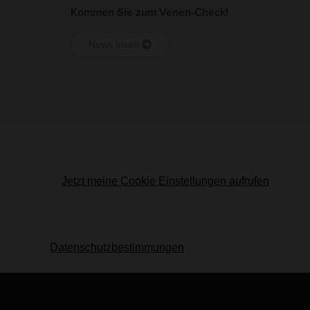
Kommen Sie zum Venen-Check!
News lesen
Um die Anfahrt zu unserer Praxis über Google Maps
anzuzeigen, müssen Sie die Cookie-Kategorie
"Präferenzen" aktivieren und diese Seite danach ggf. einmal
neu laden.
Jetzt meine Cookie Einstellungen aufrufen
.
Dabei können persönliche Daten wie beispielsweise Ihre IP-
Adresse an Google übermittelt werden. Durch die
Aktivierung erklären Sie zudem Ihr Einverständnis zu
unseren
Datenschutzbestimmungen
, diese also gelesen
und akzeptiert zu haben.