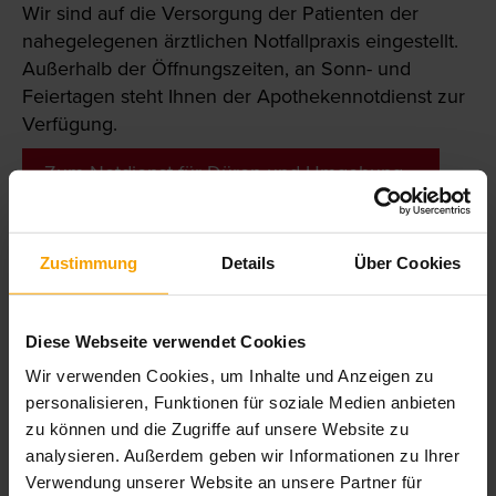
Wir sind auf die Versorgung der Patienten der
nahegelegenen ärztlichen Notfallpraxis eingestellt.
Außerhalb der Öffnungszeiten, an Sonn- und
Feiertagen steht Ihnen der Apothekennotdienst zur
Verfügung.
Zum Notdienst für Düren und Umgebung »
Zustimmung
Details
Über Cookies
Schlagzeilen
Diese Webseite verwendet Cookies
E-Rezept - Einfach einlösen mit App
Wir verwenden Cookies, um Inhalte und Anzeigen zu
& Gesundheitskarte
personalisieren, Funktionen für soziale Medien anbieten
zu können und die Zugriffe auf unsere Website zu
analysieren. Außerdem geben wir Informationen zu Ihrer
Verwendung unserer Website an unsere Partner für