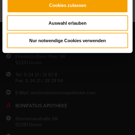
Cookies zulassen
Auswahl erlauben
Nur notwendige Cookies verwenden
SONNEN APOTHEKE
Friedrich-Ebert-Platz 34
52351 Düren
Tel: 0 24 21 / 13 67 8
Fax: 0 24 21 / 29 28 54
E-Mail:
service@sonnenapotheke.com
BONIFATIUS APOTHEKE
Gneisenaustraße 68
52351 Düren