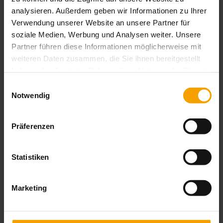
Wir über uns
analysieren. Außerdem geben wir Informationen zu Ihrer
Team
Verwendung unserer Website an unsere Partner für
Anspruch und Qualität
soziale Medien, Werbung und Analysen weiter. Unsere
Stellenangebote
Partner führen diese Informationen möglicherweise mit
Natürlich Netzwerk
weiteren Daten zusammen, die Sie ihnen bereitgestellt
Aktuelles
haben oder die sie im Rahmen Ihrer Nutzung der Dienste
Kontakt
gesammelt haben.
Einwilligungsauswahl
Ansprechpartner
Notwendig
Kontaktformular
Anfahrt
Präferenzen
Shop
Termin buchen
Statistiken
Marketing