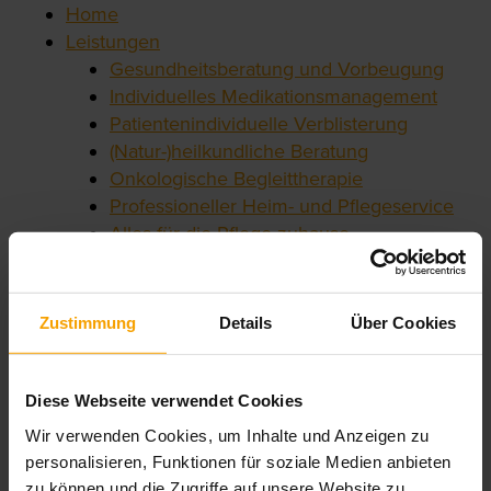
Home
Leistungen
Gesundheitsberatung und Vorbeugung
Individuelles Medikationsmanagement
Patientenindividuelle Verblisterung
(Natur-)heilkundliche Beratung
Onkologische Begleittherapie
Professioneller Heim- und Pflegeservice
Alles für die Pflege zuhause
Venen-Fachcenter
Wir impfen
Medical Cannabis
Zustimmung
Details
Über Cookies
Weitere Leistungen
Services
Persönliche Kundenkarte
Diese Webseite verwendet Cookies
Notdienst
Wir verwenden Cookies, um Inhalte und Anzeigen zu
Arzneimittel-Bestellung
personalisieren, Funktionen für soziale Medien anbieten
Arzneimittel-Lieferservice
zu können und die Zugriffe auf unsere Website zu