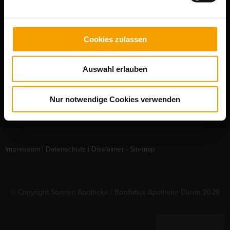
BONIFATIUS APOTHEKE
Gneisenaustraße 68
Cookies zulassen
52351 Düren
Tel: 0 24 21 / 7 12 60
Auswahl erlauben
Fax: 0 24 21 / 7 28 79
E-Mail:
service@bonifatiusapotheke.com
Nur notwendige Cookies verwenden
Impressum
|
Datenschutz
|
Disclaimer
|
Sitemap
© Copyright Sonnen Apotheke / Bonifatius Apotheke Düren 2026