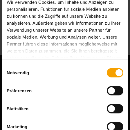
Wir verwenden Cookies, um Inhalte und Anzeigen zu
personalisieren, Funktionen für soziale Medien anbieten
zu können und die Zugriffe auf unsere Website zu
analysieren. Außerdem geben wir Informationen zu Ihrer
Verwendung unserer Website an unsere Partner für
soziale Medien, Werbung und Analysen weiter. Unsere
Partner führen diese Informationen möglicherweise mit
weiteren Daten zusammen, die Sie ihnen bereitgestellt
haben oder die sie im Rahmen Ihrer Nutzung der Dienste
gesammelt haben.
Einwilligungsauswahl
Notwendig
SONNEN APOTHEKE
Friedrich-Ebert-Platz 34
Präferenzen
52351 Düren
Tel: 0 24 21 / 13 67 8
Statistiken
Fax: 0 24 21 / 29 28 54
E-Mail:
service@sonnenapotheke.com
Marketing