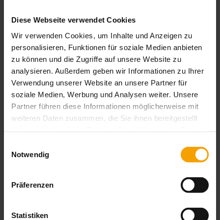
Top Fortbildung
Super Team
Diese Webseite verwendet Cookies
Viel Verantwortung
Wir verwenden Cookies, um Inhalte und Anzeigen zu
personalisieren, Funktionen für soziale Medien anbieten
Jetzt bewerben:
service@sonnenapotheke.com
zu können und die Zugriffe auf unsere Website zu
analysieren. Außerdem geben wir Informationen zu Ihrer
Verwendung unserer Website an unsere Partner für
soziale Medien, Werbung und Analysen weiter. Unsere
Archiv
Partner führen diese Informationen möglicherweise mit
weiteren Daten zusammen, die Sie ihnen bereitgestellt
haben oder die sie im Rahmen Ihrer Nutzung der Dienste
Dezember 2024 (1 Artikel)
August 2024 (2 Artikel)
gesammelt haben.
Einwilligungsauswahl
September 2023 (2 Artikel)
Notwendig
März 2023 (2 Artikel)
Juni 2022 (1 Artikel)
November 2020 (1 Artikel)
Präferenzen
Juni 2020 (1 Artikel)
Januar 2020 (1 Artikel)
September 2018 (2 Artikel)
Statistiken