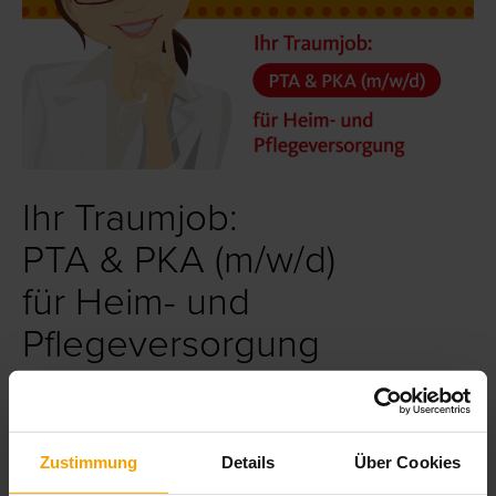
Ihr Traumjob:
PTA & PKA (m/w/d)
für Heim- und
Pflegeversorgung
Vorne dabei sein
Work-Life-Balance
Faire Vergütung
Zustimmung
Details
Über Cookies
Flexible Arbeitszeiten